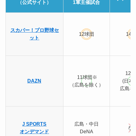
（公式サイト）
1軍主催試合
合
スカパー！プロ野球セ
12球団
14
ット
12
11球団※
DAZN
(日本
（広島を除く）
広島を
J SPORTS
広島・中日
な
オンデマンド
DeNA