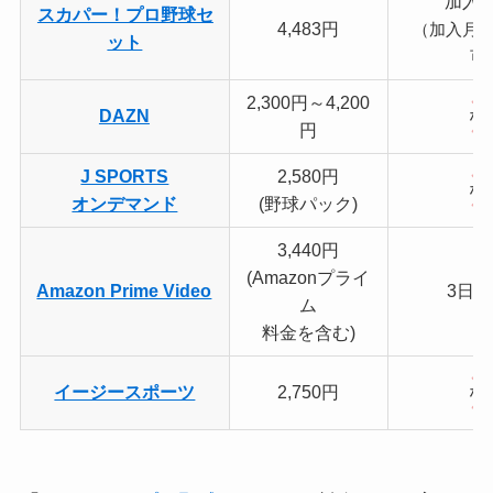
加入
スカパー！プロ野球セ
4,483円
（加入月
ット
可
2,300円～4,200
DAZN
な
円
J SPORTS
2,580円
な
オンデマンド
(野球パック)
3,440円
(Amazonプライ
Amazon Prime Video
3日
ム
料金を含む)
イージースポーツ
2,750円
な