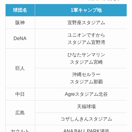
球団名
1軍キャンプ地
阪神
宜野座スタジアム
ユニオンですから
DeNA
スタジアム宜野湾
ひなたサンマリン
スタジアム宮崎
巨人
沖縄セルラー
スタジアム那覇
中日
Agreスタジアム北谷
天福球場
広島
コザしんきんスタジアム
ヤクルト
ANA BALL PARK浦添