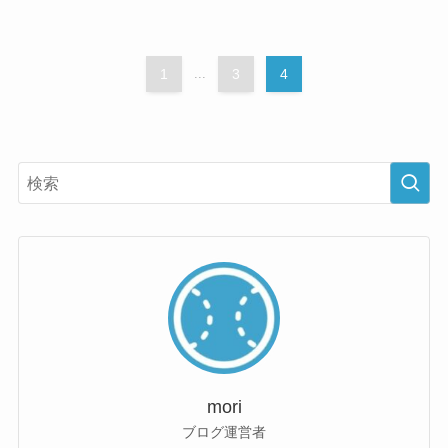
1
...
3
4
mori
ブログ運営者